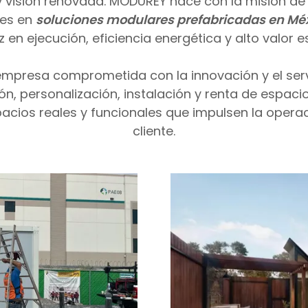
 y visión renovada. MODUREY nace con la misión de 
res en
soluciones modulares prefabricadas en Mé
z en ejecución, eficiencia energética y alto valor es
resa comprometida con la innovación y el servici
n, personalización, instalación y renta de espac
acios reales y funcionales que impulsen la opera
cliente.